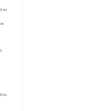
ad en
las
s.
tros