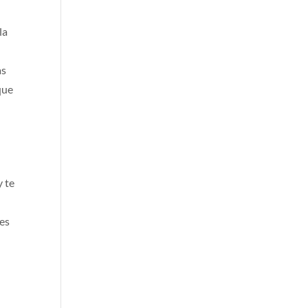
la
as
que
s
y te
des