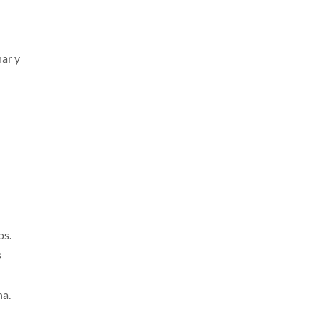
nar y
u
os.
s
na.